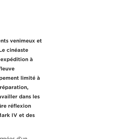
ents venimeux et
Le cinéaste
 expédition à
fleuve
ipement limité à
réparation,
vailler dans les
re réflexion
ark IV et des
agnées d'un