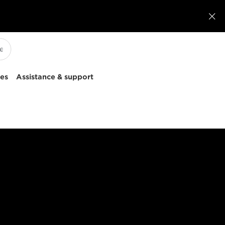

ces
Assistance & support