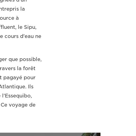
trepris la
source à
luent, le Sipu,
le cours d'eau ne
ger que possible,
ravers la forêt
ont pagayé pour
Atlantique. Ils
 l'Essequibo,
. Ce voyage de