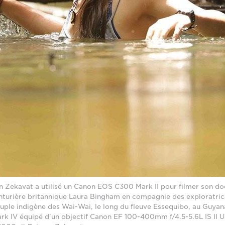
n Zekavat a utilisé un Canon EOS C300 Mark II pour filmer son d
enturière britannique Laura Bingham en compagnie des exploratric
uple indigène des Wai-Wai, le long du fleuve Essequibo, au Guyan
k IV équipé d'un objectif Canon EF 100-400mm f/4.5-5.6L IS II