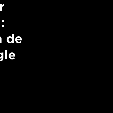
r
:
n de
gle
I