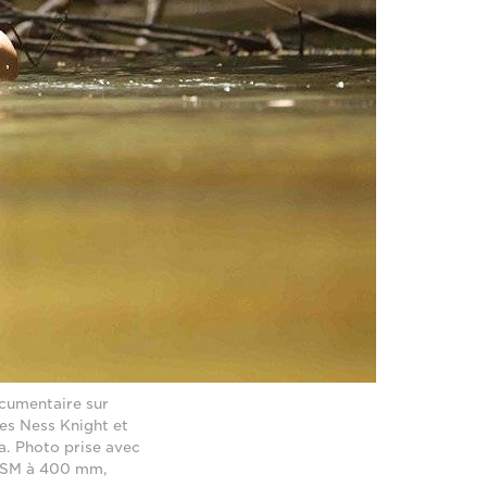
ocumentaire sur
es Ness Knight et
a. Photo prise avec
 USM à 400 mm,