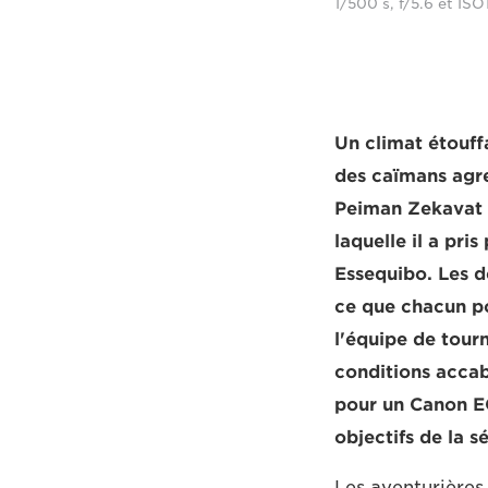
1/500 s, f/5.6 et I
Un climat étouff
des caïmans agre
Peiman Zekavat a 
laquelle il a pri
Essequibo. Les d
ce que chacun po
l'équipe de tour
conditions accab
pour un Canon E
objectifs de la s
Les aventurières