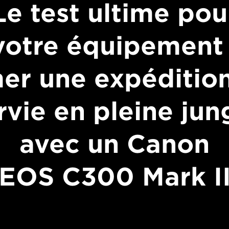
Le test ultime pou
votre équipement 
mer une expéditio
rvie en pleine jun
avec un Canon
EOS C300 Mark I