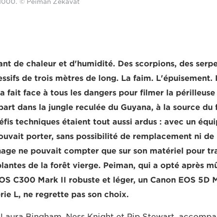
SO1000. © Peiman Zekavat
ant de chaleur et d'humidité. Des scorpions, des serp
ssifs de trois mètres de long. La faim. L'épuisement. 
fait face à tous les dangers pour filmer la périlleuse
s part dans la jungle reculée du Guyana, à la source du 
éfis techniques étaient tout aussi ardus : avec un équ
uvait porter, sans possibilité de remplacement ni de 
nage ne pouvait compter que sur son matériel pour tra
lantes de la forêt vierge. Peiman, qui a opté après mû
OS C300 Mark II robuste et léger, un Canon EOS 5D M
érie L, ne regrette pas son choix.
 Laura Bingham, Ness Knight et Pip Stewart, accomp