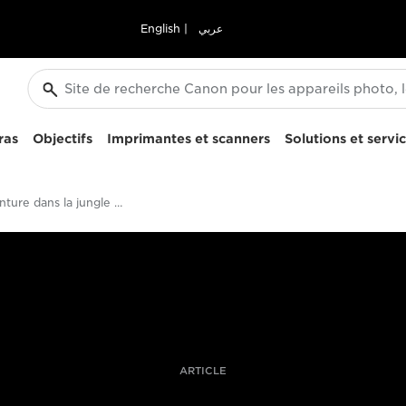
English
|
عربي
ras
Objectifs
Imprimantes et scanners
Solutions et servi
Une aventure dans la jungle amazonienne filmée avec le Canon EOS C300 Mark II
ARTICLE