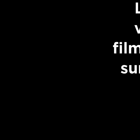
fil
su