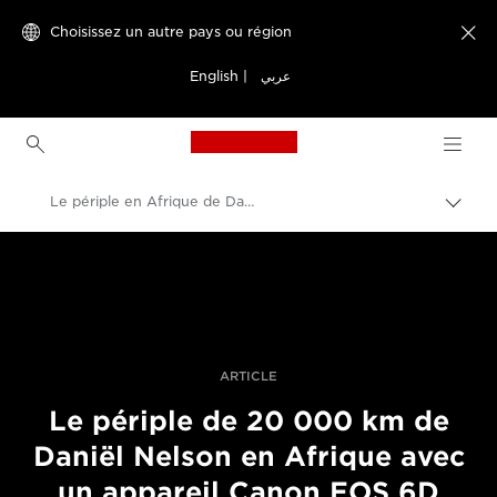
Choisissez un autre pays ou région

English
|
عربي
Canon Logo, back to h
Le périple en Afrique de Daniël Nelson avec un appareil Canon EOS 6D
Bascu
entre
Canon
les
fils
Vidéo et photographie professionnelles
d'Ari
Histoires
ARTICLE
Le périple de 20 000 km de
Daniël Nelson en Afrique avec
un appareil Canon EOS 6D