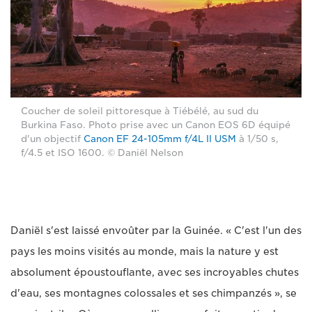
Coucher de soleil pittoresque à Tiébélé, au sud du
Burkina Faso. Photo prise avec un Canon EOS 6D équipé
d'un objectif
Canon EF 24-105mm f/4L II USM
à 1/50 s,
f/4.5 et ISO 1600. © Daniël Nelson
Daniël s'est laissé envoûter par la Guinée. « C'est l'un des
pays les moins visités au monde, mais la nature y est
absolument époustouflante, avec ses incroyables chutes
d'eau, ses montagnes colossales et ses chimpanzés », se