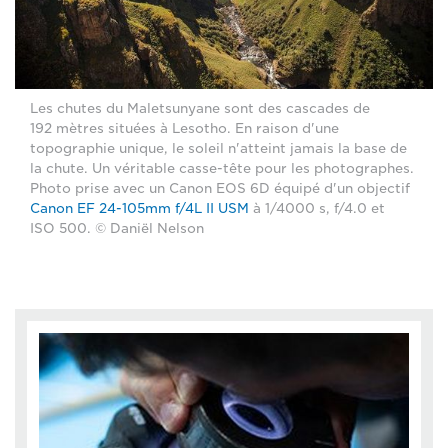
Les chutes du Maletsunyane sont des cascades de
192 mètres situées à Lesotho. En raison d'une
topographie unique, le soleil n'atteint jamais la base de
la chute. Un véritable casse-tête pour les photographes.
Photo prise avec un Canon EOS 6D équipé d'un objectif
Canon EF 24-105mm f/4L II USM
à 1/4000 s, f/4.0 et
ISO 500. © Daniël Nelson