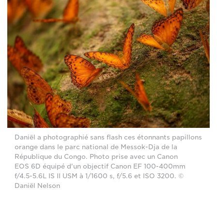
Daniël a photographié sans flash ces étonnants papillons
orange dans le parc national de Messok-Dja de la
République du Congo. Photo prise avec un Canon
EOS 6D équipé d'un objectif Canon EF 100-400mm
f/4.5-5.6L IS II USM à 1/1600 s, f/5.6 et ISO 3200. ©
Daniël Nelson