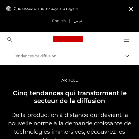
Choisissez un autre pays ou région

English
|
عربي
Canon Logo, back to ho
Tendances de diffusion
Bascul
Canon
Vidéo et photographie professionnelles
ARTICLE
Histoires
Cinq tendances qui transforment le
secteur de la diffusion
De la production à distance qui devient la
nouvelle norme à la demande croissante de
technologies immersives, découvrez les