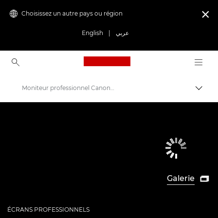
Choisissez un autre pays ou région

English
|
عربي
Canon Logo, back to ho
Moniteur professionnel Canon DP-V1830
Bascul
Canon
Écrans professionnels 4K
Galerie

ÉCRANS PROFESSIONNELS