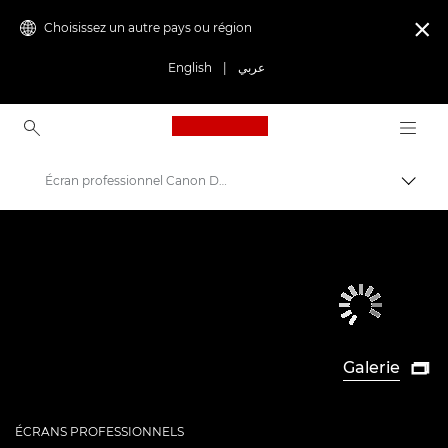
Choisissez un autre pays ou région

English
|
عربي
Canon Logo, back to ho
Écran professionnel Canon DP-V2730
Bascul
Canon
Écrans professionnels 4K
Galerie

ÉCRANS PROFESSIONNELS