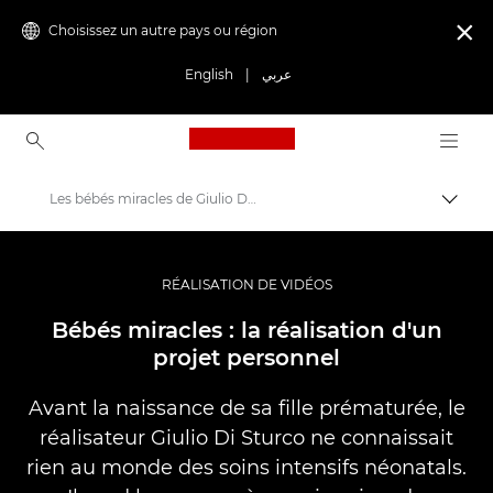
Choisissez un autre pays ou région

English
|
عربي
Canon Logo, back to ho
Les bébés miracles de Giulio Di Sturco
Bascul
Canon
Vidéo et photographie professionnelles
RÉALISATION DE VIDÉOS
Histoires
Bébés miracles : la réalisation d'un
projet personnel
Avant la naissance de sa fille prématurée, le
réalisateur Giulio Di Sturco ne connaissait
rien au monde des soins intensifs néonatals.