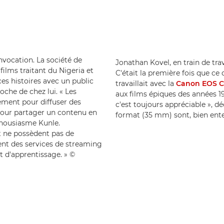
onvocation. La société de
Jonathan Kovel, en train de tra
films traitant du Nigeria et
C'était la première fois que c
ces histoires avec un public
travaillait avec la
Canon EOS C5
oche de chez lui. « Les
aux films épiques des années 19
ement pour diffuser des
c'est toujours appréciable », d
pour partager un contenu en
format (35 mm) sont, bien ente
nthousiasme Kunle.
st ne possèdent pas de
nt des services de streaming
t d'apprentissage. » ©