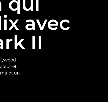
 qui
lix avec
rk II
llywood
cteur et
éma et un