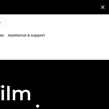

ces
Assistance & support
ilm