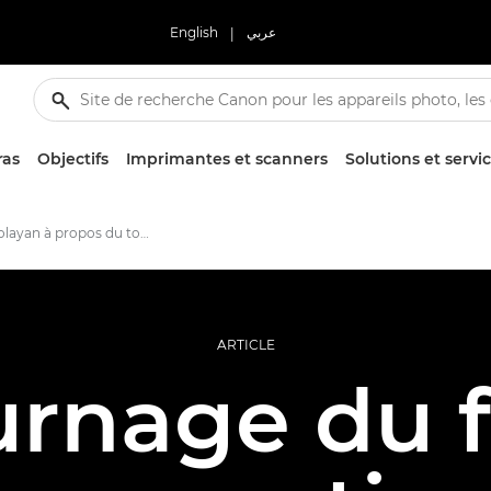
English
|
عربي
ras
Objectifs
Imprimantes et scanners
Solutions et servi
Kunle Afolayan à propos du tournage de La convocation
ARTICLE
urnage du f