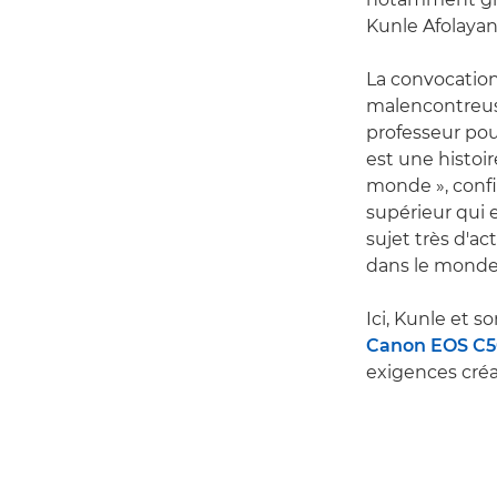
Kunle Afolayan
La convocation
malencontreuse
professeur pour
est une histoir
monde », confi
supérieur qui 
sujet très d'ac
dans le monde,
Ici, Kunle et s
Canon EOS C50
exigences créat