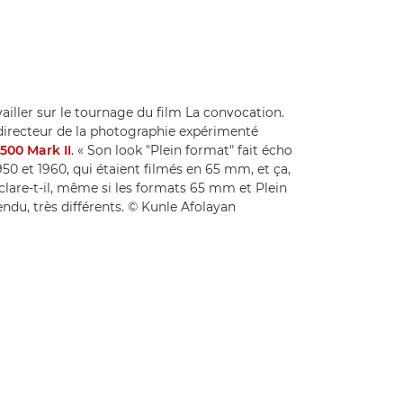
vailler sur le tournage du film La convocation.
e directeur de la photographie expérimenté
00 Mark II
. « Son look "Plein format" fait écho
50 et 1960, qui étaient filmés en 65 mm, et ça,
éclare-t-il, même si les formats 65 mm et Plein
ndu, très différents. © Kunle Afolayan