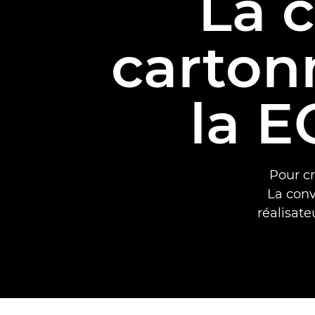
La 
cartonn
la E
Pour c
La conv
réalisat