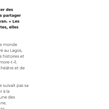
ter des
es partager
yan. « Les
tes, elles
 le monde
vé au Lagos,
s histoires et
ore-t-il.
théâtre et de
e suivait pas sa
 à la
'une des
nne,
tés