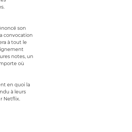
s.
dénoncé son
 La convocation
ra à tout le
seignement
ures notes, un
'importe où
nt en quoi la
ndu à leurs
 Netflix.