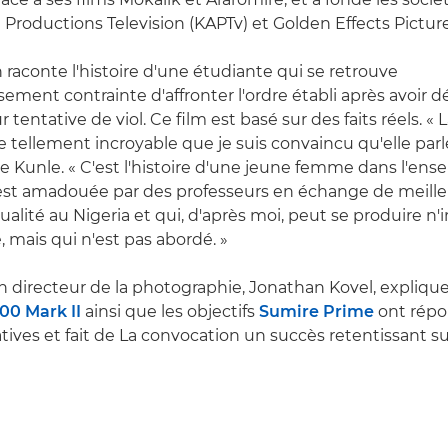
 Productions Television (KAPTv) et Golden Effects Picture
 raconte l'histoire d'une étudiante qui se retrouve
ment contrainte d'affronter l'ordre établi après avoir 
 tentative de viol. Ce film est basé sur des faits réels. «
e tellement incroyable que je suis convaincu qu'elle parle
e Kunle. « C'est l'histoire d'une jeune femme dans l'en
est amadouée par des professeurs en échange de meille
tualité au Nigeria et qui, d'après moi, peut se produire n
 mais qui n'est pas abordé. »
on directeur de la photographie, Jonathan Kovel, explique
0 Mark II
ainsi que les objectifs
Sumire Prime
ont répo
ives et fait de La convocation un succès retentissant sur