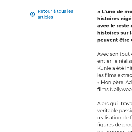
Retour à tous les
« L'une de me

articles
histoires nig
avec le reste
histoires sur 
peuvent être 
Avec son tout 
entier, le réal
Kunle a été ini
les films extra
« Mon père, Ad
films Nollywood,
Alors qu'il tra
véritable pass
réalisation de 
figures de pro
notamment grâc