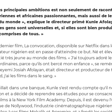
s principales ambitions est non seulement de racon
ériennes et africaines passionnantes, mais aussi de l
 du monde », explique le directeur primé Kunle Afola
les gens sont universelles et, si elles sont bien produi
comprises de tous. »
dernier film, La convocation, disponible sur Netflix dans
isateur nigérien est en passe d'atteindre ce but. Né et éle
tié très jeune au monde des films. « J'ai toujours adoré le
ordinaires, parce qu'ils ont bercé mon enfance », se remém
eyemi Josiah Afolayan, était directeur et producteur de 
 j'ai les films dans le sang. »
vaillait dans une banque, Kunle s'est rendu compte qu'il n
ion et a décidé de reprendre ses études pour se consacrer
films à la New York Film Academy. Depuis, il est devenu l
ue de Nollywood, l'industrie cinématographique nigérie
e à ses films Mokalik et Araromire, et a fondé les socié