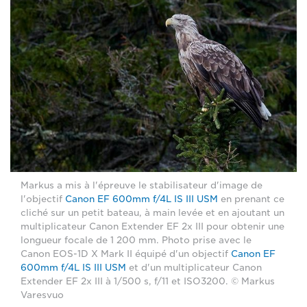
Markus a mis à l'épreuve le stabilisateur d'image de
l'objectif
Canon EF 600mm f/4L IS III USM
en prenant ce
cliché sur un petit bateau, à main levée et en ajoutant un
multiplicateur Canon Extender EF 2x III pour obtenir une
longueur focale de 1 200 mm. Photo prise avec le
Canon EOS-1D X Mark II équipé d'un objectif
Canon EF
600mm f/4L IS III USM
et d'un multiplicateur Canon
Extender EF 2x III à 1/500 s, f/11 et ISO3200. © Markus
Varesvuo