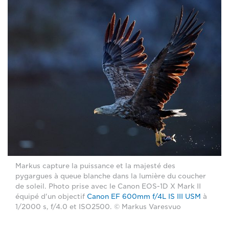
Markus capture la puissance et la majesté des
pygargues à queue blanche dans la lumière du coucher
de soleil. Photo prise avec le Canon EOS-1D X Mark II
équipé d'un objectif
Canon EF 600mm f/4L IS III USM
à
1/2000 s, f/4.0 et ISO2500. © Markus Varesvuo