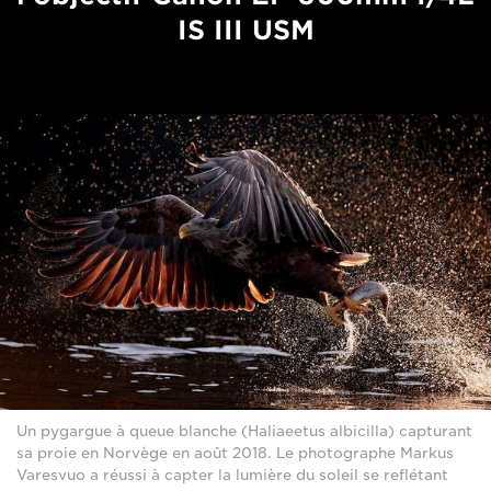
IS III USM
Un pygargue à queue blanche (Haliaeetus albicilla) capturant
sa proie en Norvège en août 2018. Le photographe Markus
Varesvuo a réussi à capter la lumière du soleil se reflétant