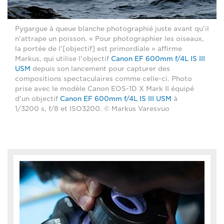
Pygargue à queue blanche photographié juste avant qu'il
n'attrape un poisson. « Pour photographier les oiseaux,
la portée de l'[objectif] est primordiale » affirme
Markus, qui utilise l'objectif
Canon EF 600mm f/4L IS III
USM
depuis son lancement pour capturer des
compositions spectaculaires comme celle-ci. Photo
prise avec le modèle Canon EOS-1D X Mark II équipé
d'un objectif
Canon EF 600mm f/4L IS III USM
à
1/3200 s, f/8 et ISO3200. © Markus Varesvuo