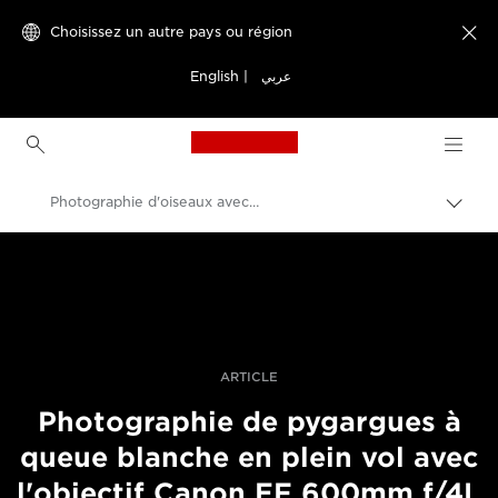
Choisissez un autre pays ou région

English
|
عربي
Canon Logo, back to h
Photographie d'oiseaux avec l'objectif Canon EF 600mm f/4L IS III USM
Bascu
entre
Canon
les
fils
Vidéo et photographie professionnelles
d'Ari
Histoires
ARTICLE
Photographie de pygargues à
queue blanche en plein vol avec
l'objectif Canon EF 600mm f/4L