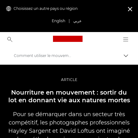
Choisissez un autre pays ou région

English
|
عربي
Canon Logo, back to ho
Comment utiliser le mouvement dans la photographie culinaire
Bascul
Canon
Vidéo et photographie professionnelles
ARTICLE
Histoires
Nourriture en mouvement : sortir du
lot en donnant vie aux natures mortes
Pour se démarquer dans un secteur très
compétitif, les photographes professionnels
Hayley Sargent et David Loftus ont imaginé