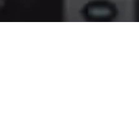
XF705
Précision et fiabilité de
l'autofocus
Retour à la présentation de la XF705
Autofocus CMOS Dual Pixel