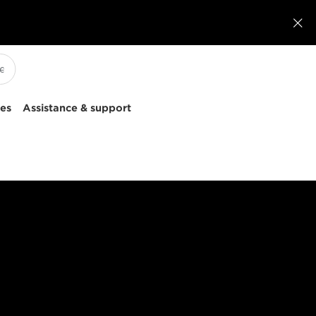

ces
Assistance & support