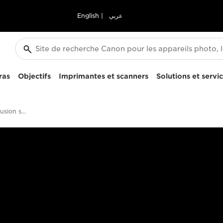
English
|
عربي
ras
Objectifs
Imprimantes et scanners
Solutions et servi
G-SDI avancée et diffusion sur IP