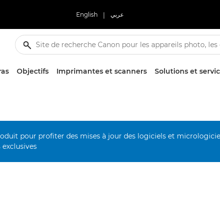
English
|
عربي
ras
Objectifs
Imprimantes et scanners
Solutions et servi
duit pour profiter des mises à jour des logiciels et micrologiciel
s exclusives