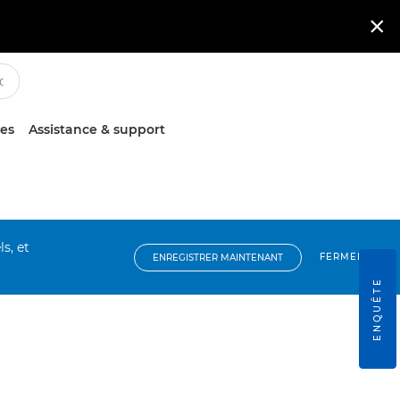

ces
Assistance & support
s, et
FERMER
ENREGISTRER MAINTENANT
ENQUÊTE