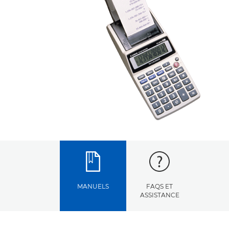
MANUELS
FAQS ET
ASSISTANCE