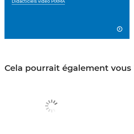
Didacticiels vidéo PIXMA

Cela pourrait également vous i