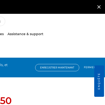

ces
Assistance & support
s, et
FERMER
ENREGISTRER MAINTENANT
ENQUÊTE
50