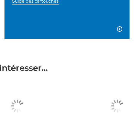
Guide des cartouches

ntéresser...