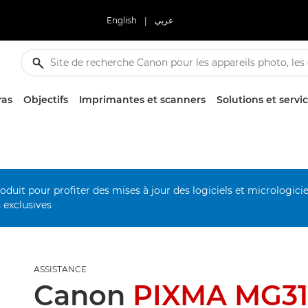
English
|
عربي
ras
Objectifs
Imprimantes et scanners
Solutions et servi
duit pour profiter des mises à jour des logiciels et micrologiciel
s exclusives
ASSISTANCE
Canon
PIXMA MG31