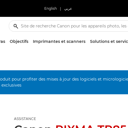
English
|
عربي
ras
Objectifs
Imprimantes et scanners
Solutions et servi
duit pour profiter des mises à jour des logiciels et micrologiciel
s exclusives
ASSISTANCE