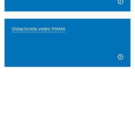

Didacticiels vidéo PIXMA
