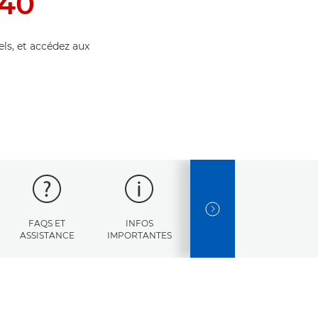
40
els, et accédez aux
NEXT SLIDE
FAQS ET
INFOS
CODES
CARACT
ASSISTANCE
IMPORTANTES
D'ERREUR