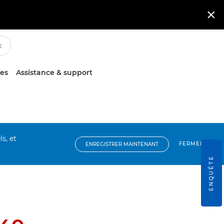

ces
Assistance & support
s, et
FERMER
ENREGISTRER MAINTENANT
ENQUÊTE