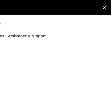

ces
Assistance & support