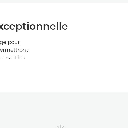
xceptionnelle
age pour
 permettront
ors et les