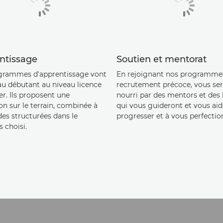
ntissage
Soutien et mentorat
grammes d'apprentissage vont
En rejoignant nos programme
au débutant au niveau licence
recrutement précoce, vous se
r. Ils proposent une
nourri par des mentors et des 
n sur le terrain, combinée à
qui vous guideront et vous aid
des structurées dans le
progresser et à vous perfectio
 choisi.