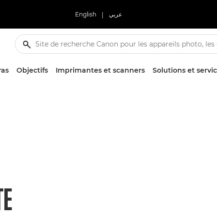
English
|
عربي
ras
Objectifs
Imprimantes et scanners
Solutions et servi
TE