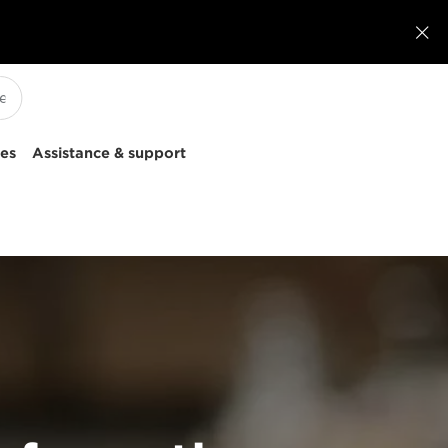

ces
Assistance & support