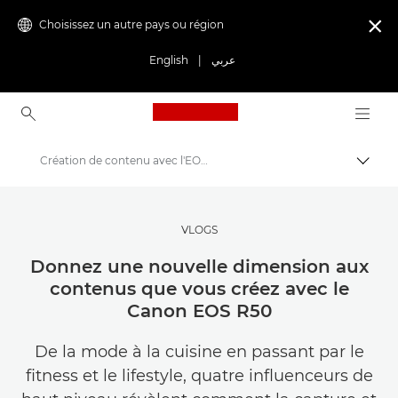
Choisissez un autre pays ou région

English
|
عربي
Canon Logo, back to ho
Création de contenu avec l'EOS R50
Bascul
Canon
Trouvez l'inspiration | Conseils de photographie et d'impression et guides de l'acheteur
VLOGS
Des histoires à propos de photographie et de créativité
Donnez une nouvelle dimension aux
contenus que vous créez avec le
Canon EOS R50
De la mode à la cuisine en passant par le
fitness et le lifestyle, quatre influenceurs de