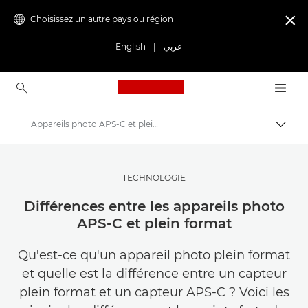
Choisissez un autre pays ou région

English
|
عربي
Canon Logo, back to ho
Appareils photo APS-C et plein format
Bascul
Canon
Trouvez l'inspiration | Conseils de photographie et d'impression et guides de l'acheteur
TECHNOLOGIE
Conseils et techniques de photographie et d'impression
Différences entre les appareils photo
APS-C et plein format
Qu'est-ce qu'un appareil photo plein format
et quelle est la différence entre un capteur
plein format et un capteur APS-C ? Voici les