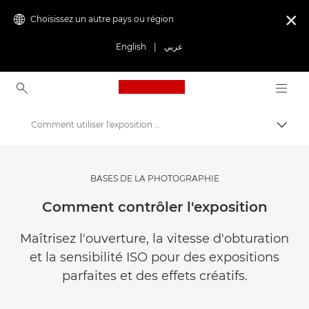
Choisissez un autre pays ou région

English
|
عربي
Canon Logo, back to ho
Comment utiliser l'exposition dans votre photographie
Bascul
Canon
Trouvez l'inspiration | Conseils de photographie et d'impression et guides de l'acheteur
BASES DE LA PHOTOGRAPHIE
Conseils et techniques de photographie et d'impression
Comment contrôler l'exposition
Maîtrisez l'ouverture, la vitesse d'obturation
et la sensibilité ISO pour des expositions
parfaites et des effets créatifs.