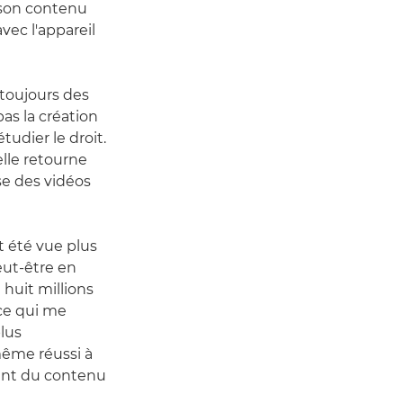
 son contenu
vec l'appareil
 toujours des
pas la création
udier le droit.
lle retourne
ise des vidéos
t été vue plus
peut-être en
 huit millions
 ce qui me
plus
même réussi à
nant du contenu