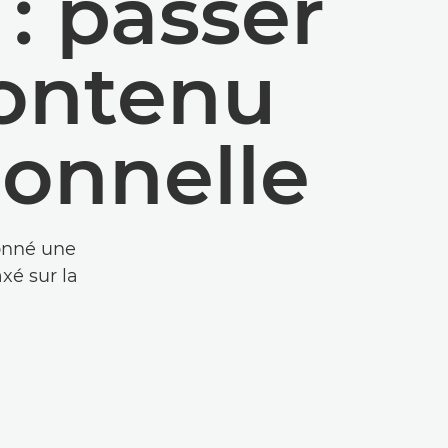
 : passer
contenu
ionnelle
onné une
xé sur la