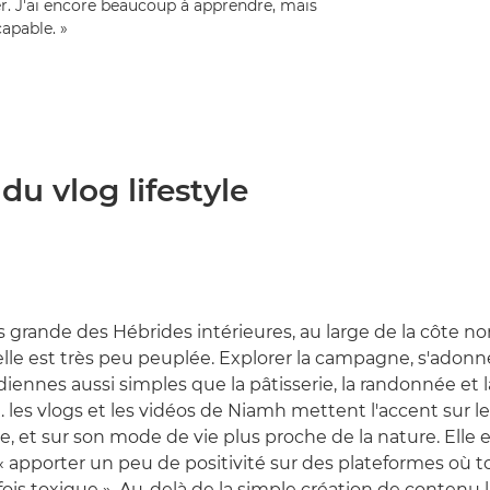
ser. J'ai encore beaucoup à apprendre, mais
capable. »
du vlog lifestyle
us grande des Hébrides intérieures, au large de la côte n
 elle est très peu peuplée. Explorer la campagne, s'adonn
diennes aussi simples que la pâtisserie, la randonnée et 
… les vlogs et les vidéos de Niamh mettent l'accent sur l
'île, et sur son mode de vie plus proche de la nature. Elle 
« apporter un peu de positivité sur des plateformes où to
fois toxique ». Au-delà de la simple création de contenu 