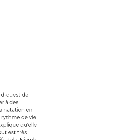
ord-ouest de
er à des
la natation en
e rythme de vie
explique qu'elle
ut est très
lifestyle, Niamh