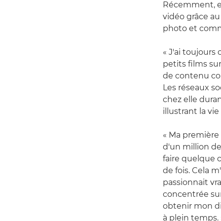
Récemment, el
vidéo grâce a
photo et comme
« J'ai toujours
petits films su
de contenu com
Les réseaux so
chez elle duran
illustrant la vie 
« Ma première 
d'un million de
faire quelque c
de fois. Cela 
passionnait vr
concentrée sur
obtenir mon di
à plein temps. 