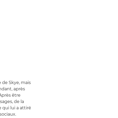
e de Skye, mais
endant, après
 Après être
ysages, de la
qui lui a attiré
sociaux.