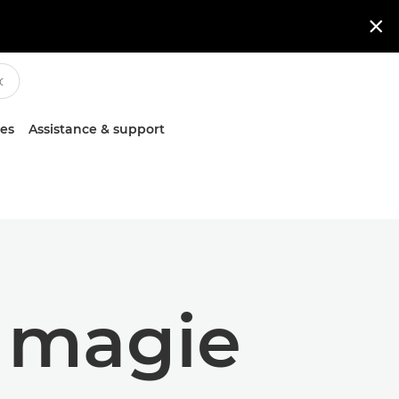

ces
Assistance & support
a magie