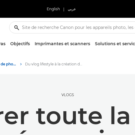
English
|
عربي
ras
Objectifs
Imprimantes et scanners
Solutions et servi
Des histoires à propos de photographie et de créativité
Du vlog lifestyle à la création de contenu professionnel avec l'EOS R50 V
VLOGS
er toute l