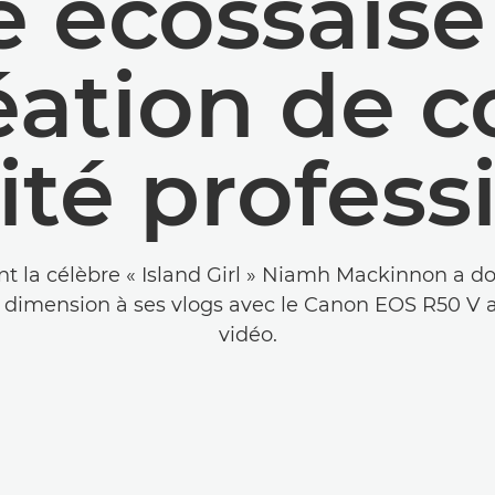
e écossaise
réation de 
ité profess
 la célèbre « Island Girl » Niamh Mackinnon a d
 dimension à ses vlogs avec le Canon EOS R50 V a
vidéo.