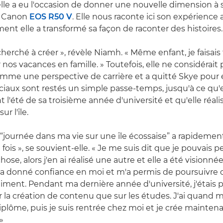
le a eu l'occasion de donner une nouvelle dimension à
u Canon
EOS R50 V
. Elle nous raconte ici son expérience a
nt elle a transformé sa façon de raconter des histoires.
 cherché à créer », révèle Niamh. « Même enfant, je faisais
r nos vacances en famille. » Toutefois, elle ne considérait 
me une perspective de carrière et a quitté Skye pour ét
ciaux sont restés un simple passe-temps, jusqu'à ce qu'e
t l'été de sa troisième année d'université et qu'elle réal
sur l'île.
“journée dans ma vie sur une île écossaise” a rapidemen
 fois », se souvient-elle. « Je me suis dit que je pouvais 
hose, alors j'en ai réalisé une autre et elle a été visionnée
m'a donné confiance en moi et m'a permis de poursuivre
aiment. Pendant ma dernière année d'université, j'étais 
 la création de contenu que sur les études. J'ai quand 
plôme, puis je suis rentrée chez moi et je crée mainte
»