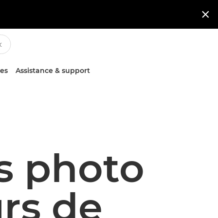

ces
Assistance & support
ls photo
urs de