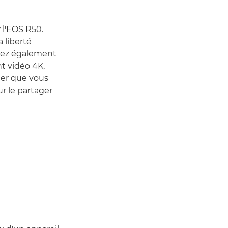
r l'EOS R50.
 liberté
uvez également
t vidéo 4K,
ier que vous
r le partager