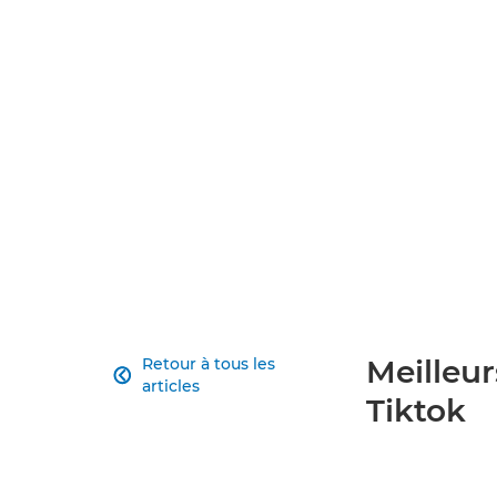
Meilleur
Retour à tous les

articles
Tiktok