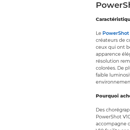
PowerSh
Caractéristiq
Le
PowerShot
créateurs de c
ceux qui ont b
apparence élég
résolution rem
colorées. De p
faible lumino
environnements
Pourquoi ach
Des chorégraph
PowerShot V10 
accompagne dan