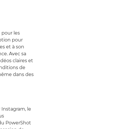
 pour les
ption pour
es et à son
nce. Avec sa
déos claires et
nditions de
 même dans des
 Instagram, le
us
 du PowerShot