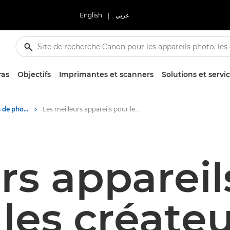
English
|
عربي
ras
Objectifs
Imprimantes et scanners
Solutions et servi
Conseils et techniques de photographie et d'impression
Les meilleurs appareils pour les créateurs de contenu sur les réseaux sociaux
rs apparei
les créate