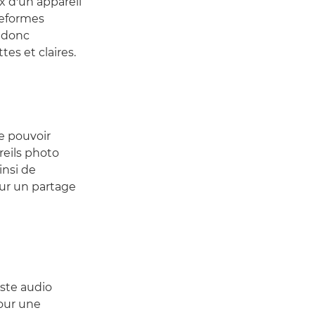
x d'un appareil
teformes
 donc
es et claires.
de pouvoir
eils photo
insi de
ur un partage
iste audio
Pour une