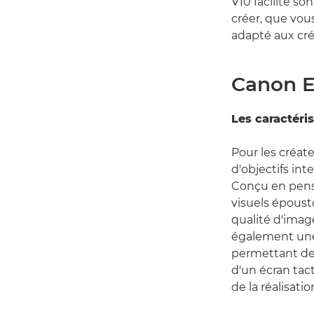
V10 facilite s
créer, que vou
adapté aux cr
Canon 
Les caractér
Pour les créat
d'objectifs in
Conçu en pensan
visuels époust
qualité d'imag
également une
permettant de 
d'un écran tacti
de la réalisatio