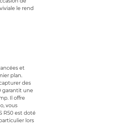
occasion de
iviale le rend
vancées et
ier plan.
 capturer des
 garantit une
p. Il offre
o, vous
S R50 est doté
articulier lors