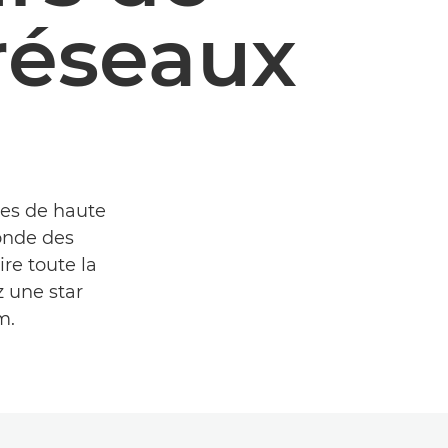
réseaux
ages de haute
monde des
re toute la
z une star
m.