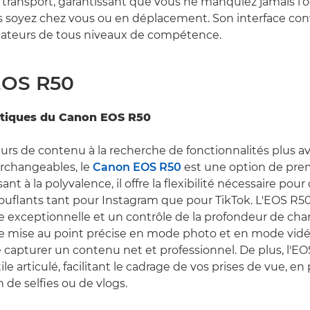
on transport, garantissant que vous ne manquiez jamais l’
s soyez chez vous ou en déplacement. Son interface conv
éateurs de tous niveaux de compétence.
EOS R50
istiques du Canon EOS R50
eurs de contenu à la recherche de fonctionnalités plus a
terchangeables, le
Canon EOS R50
est une option de prem
t à la polyvalence, il offre la flexibilité nécessaire pour
ouflants tant pour Instagram que pour TikTok. L'EOS R50
e exceptionnelle et un contrôle de la profondeur de cham
 mise au point précise en mode photo et en mode vidé
capturer un contenu net et professionnel. De plus, l'EO
le articulé, facilitant le cadrage de vos prises de vue, en p
n de selfies ou de vlogs.