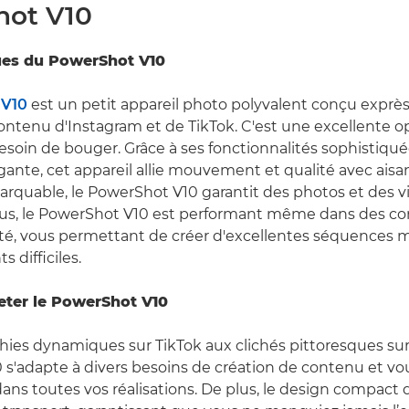
ot V10
ues du PowerShot V10
 V10
est un petit appareil photo polyvalent conçu exprès
ontenu d'Instagram et de TikTok. C'est une excellente o
esoin de bouger. Grâce à ses fonctionnalités sophistiqué
ante, cet appareil allie mouvement et qualité avec aisa
arquable, le PowerShot V10 garantit des photos et des vi
lus, le PowerShot V10 est performant même dans des co
sité, vous permettant de créer d'excellentes séquences
 difficiles.
eter le PowerShot V10
ies dynamiques sur TikTok aux clichés pittoresques sur
s'adapte à divers besoins de création de contenu et vo
s toutes vos réalisations. De plus, le design compact