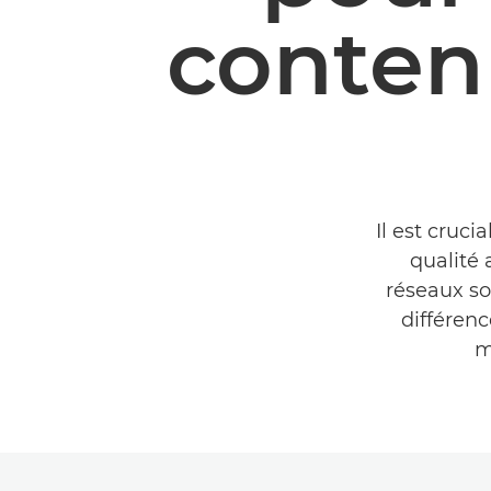
conten
Il est cruci
qualité 
réseaux so
différenc
m