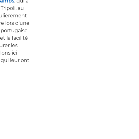
hamps
, qui a
ripoli, au
culièrement
re lors d'une
 portugaise
t la facilité
urer les
ons ici
 qui leur ont