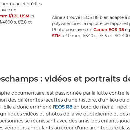
 commune et qu'elles
e avec un
mm f/1.2L USM
et
Aline a trouvé l'EOS R8 bien adapté à s
1/4000 s, f/2,8 et
polyvalence et la rapidité de l'appareil
Photo prise avec un
Canon EOS R8
éq
STM
à 40 mm, 1/640 s, f/5,6 et ISO 40
schamps : vidéos et portraits d
aphe documentaire, est passionnée par la lutte contre l
ion des différentes facettes d'une histoire, d'un lieu ou
il. Elle a donc emmené l'
EOS R8
en bord de mer à Tripoli, 
nifiques vidéos et photos de la vie quotidienne et des i
ersonnes se réunissant avec des amis, des enfants joua
s vendeurs ambulants au cœur d'une architecture class