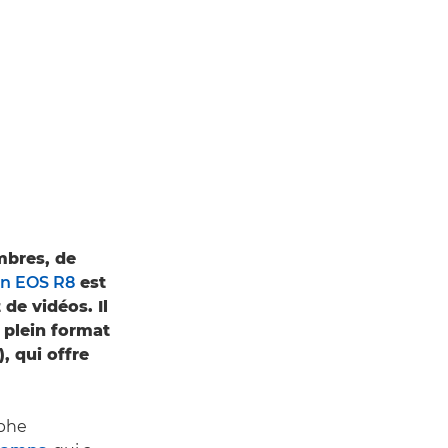
mbres, de
n EOS R8
est
de vidéos. Il
l plein format
, qui offre
aphe