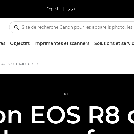
English
|
عربي
ras
Objectifs
Imprimantes et scanners
Solutions et servi
L'EOS R8 dans les mains des professionnels
KIT
on EOS R8 d