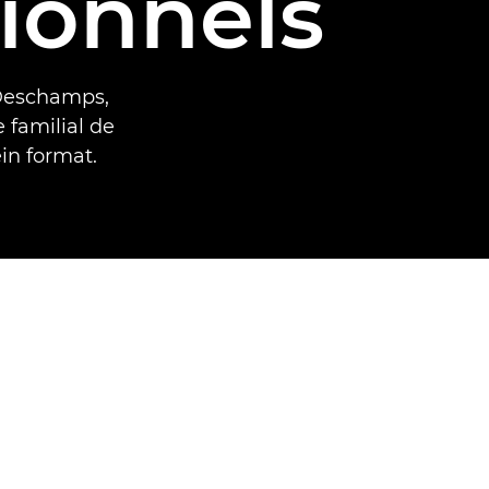
ionnels
 Deschamps,
 familial de
in format.