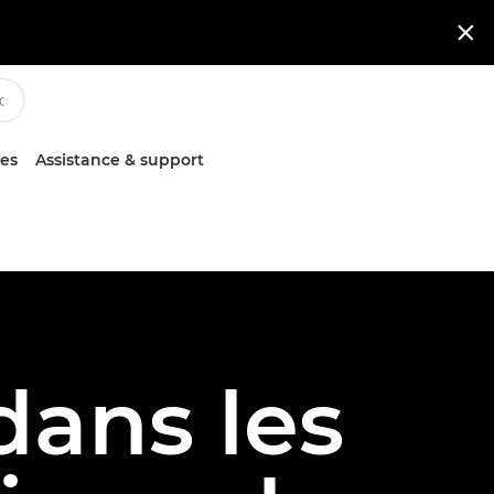

ces
Assistance & support
ans les