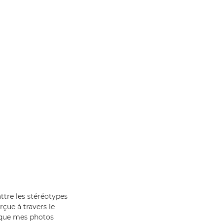
ttre les stéréotypes
erçue à travers le
x que mes photos