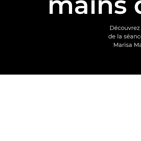
mains 
Découvrez 
de la séanc
Marisa Ma