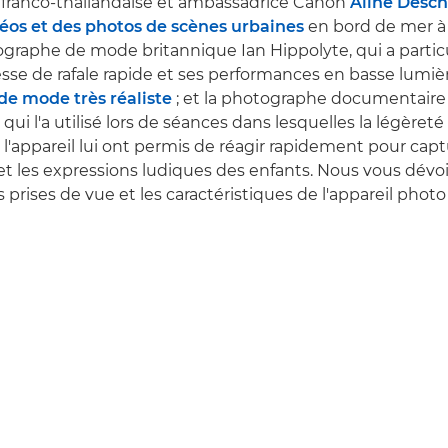
franco-thaïlandaise et ambassadrice Canon
Aline Desc
déos et des photos de scènes urbaines
en bord de mer à T
tographe de mode britannique Ian Hippolyte, qui a parti
tesse de rafale rapide et ses performances en basse lumiè
de mode très réaliste
; et la photographe documentaire
qui l'a utilisé lors de séances dans lesquelles la légèreté e
e l'appareil lui ont permis de réagir rapidement pour capt
les expressions ludiques des enfants. Nous vous dévoil
es prises de vue et les caractéristiques de l'appareil photo