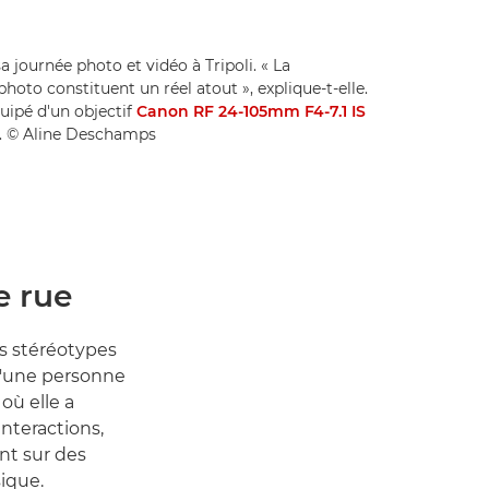
a journée photo et vidéo à Tripoli. « La
 photo constituent un réel atout », explique-t-elle.
uipé d'un objectif
Canon RF 24-105mm F4-7.1 IS
0. © Aline Deschamps
e rue
es stéréotypes
 d'une personne
où elle a
nteractions,
nt sur des
ique.