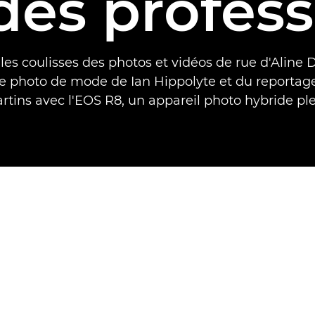
des profess
les coulisses des photos et vidéos de rue d'Aline
e photo de mode de Ian Hippolyte et du reportage
rtins avec l'EOS R8, un appareil photo hybride ple