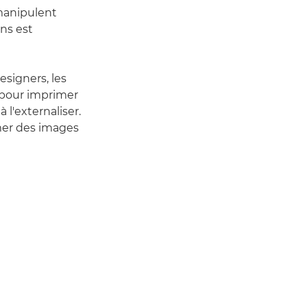
 manipulent
ons est
signers, les
 pour imprimer
 l'externaliser.
imer des images