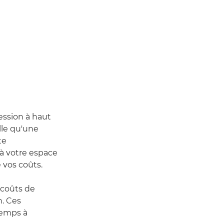
ession à haut
lle qu'une
te
 à votre espace
 vos coûts.
coûts de
n. Ces
temps à