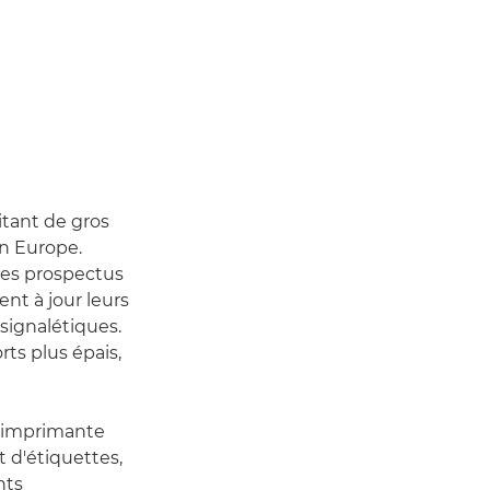
itant de gros
on Europe.
des prospectus
nt à jour leurs
signalétiques.
ts plus épais,
e imprimante
t d'étiquettes,
nts