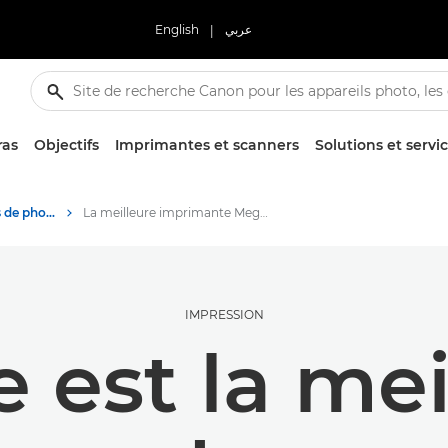
English
|
عربي
ras
Objectifs
Imprimantes et scanners
Solutions et servi
Conseils et techniques de photographie et d'impression
La meilleure imprimante MegaTank pour les petites entreprises
IMPRESSION
e est la mei