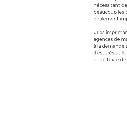
nécessitant de
beaucoup les p
également impo
« Les impriman
agences de mar
à la demande af
Il est très ut
et du texte de 