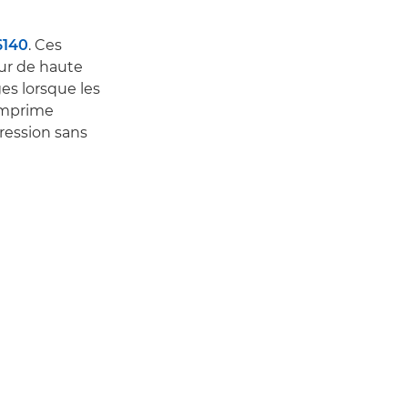
6140
. Ces
ur de haute
es lorsque les
imprime
ression sans