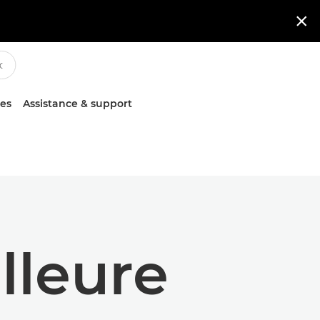

ces
Assistance & support
lleure