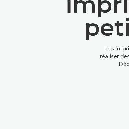
impr
pet
Les impr
réaliser de
Déc