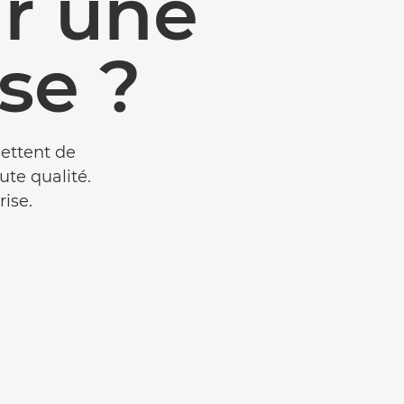
r une
se ?
ettent de
ute qualité.
ise.