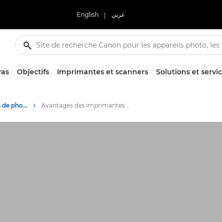
English
|
عربي
ras
Objectifs
Imprimantes et scanners
Solutions et servi
Conseils et techniques de photographie et d'impression
Avantages des imprimantes MegaTank