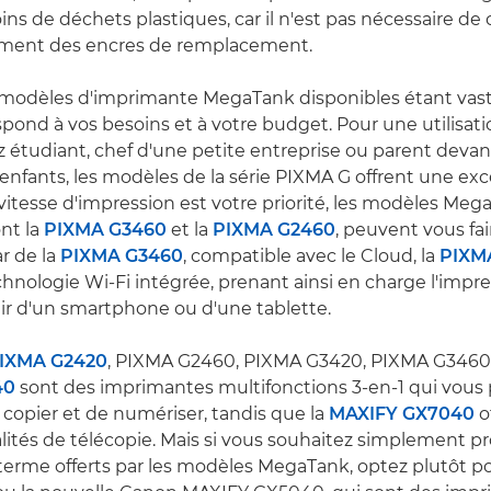
s de déchets plastiques, car il n'est pas nécessaire 
ment des encres de remplacement.
odèles d'imprimante MegaTank disponibles étant vaste
spond à vos besoins et à votre budget. Pour une utilisati
 étudiant, chef d'une petite entreprise ou parent devant
 enfants, les modèles de la série PIXMA G offrent une exc
la vitesse d'impression est votre priorité, les modèles Meg
ont la
PIXMA G3460
et la
PIXMA G2460
, peuvent vous fa
ar de la
PIXMA G3460
, compatible avec le Cloud, la
PIXM
chnologie Wi-Fi intégrée, prenant ainsi en charge l'impre
tir d'un smartphone ou d'une tablette.
IXMA G2420
, PIXMA G2460, PIXMA G3420, PIXMA G3460
40
sont des imprimantes multifonctions 3-en-1 qui vous
 copier et de numériser, tandis que la
MAXIFY GX7040
o
lités de télécopie. Mais si vous souhaitez simplement pr
 terme offerts par les modèles MegaTank, optez plutôt po