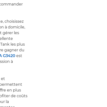
de commander
, choisissez
on à domicile,
 gérer les
ellente
aTank les plus
ire gagner du
A G3420
est
ssion à
 et
 permettent
ffre en plus
ofiter de coûts
ur la