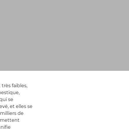
très faibles,
estique,
 qui se
é, et elles se
milliers de
ermettent
nifie