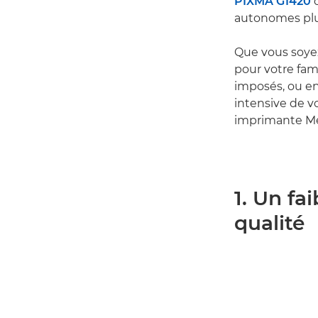
PIXMA G1420
o
autonomes plus
Que vous soyez
pour votre fami
imposés, ou en
intensive de vo
imprimante Me
1. Un fa
qualité