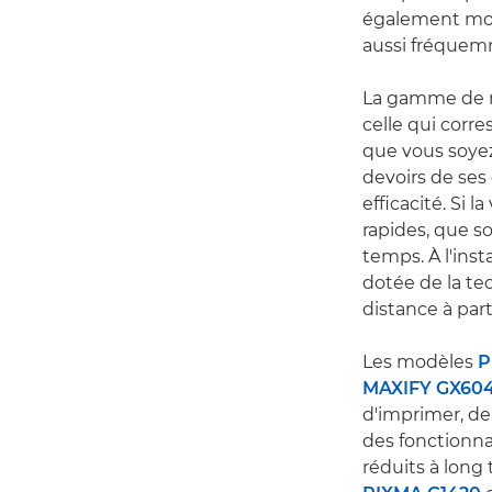
également moin
aussi fréquem
La gamme de m
celle qui corre
que vous soyez
devoirs de ses
efficacité. Si 
rapides, que s
temps. À l'inst
dotée de la te
distance à par
Les modèles
P
MAXIFY GX60
d'imprimer, de
des fonctionna
réduits à long