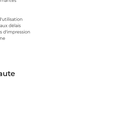
rimantes
utilisation
 aux délais
ns d'impression
une
aute