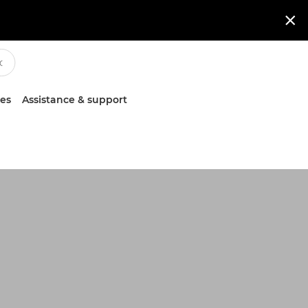

ces
Assistance & support