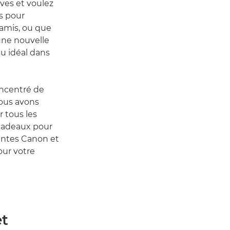
ves et voulez
s pour
 amis, ou que
ne nouvelle
u idéal dans
concentré de
Nous avons
 tous les
 cadeaux pour
mantes Canon et
our votre
et