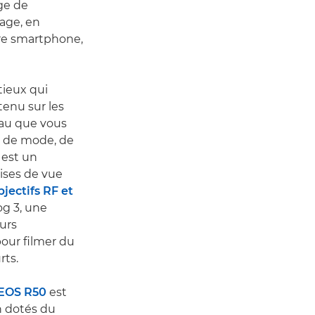
rge de
mage, en
otre smartphone,
tieux qui
tenu sur les
eau que vous
ou de mode, de
 est un
rises de vue
bjectifs RF et
og 3, une
eurs
pour filmer du
rts.
EOS R50
est
n dotés du