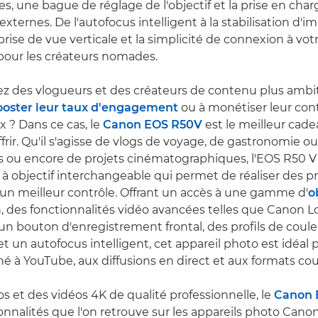
es, une bague de réglage de l'objectif et la prise en cha
xternes. De l'autofocus intelligent à la stabilisation d'i
prise de vue verticale et la simplicité de connexion à v
e pour les créateurs nomades.
z des vlogueurs et des créateurs de contenu plus ambi
ooster leur taux d'engagement
ou à monétiser leur con
x ? Dans ce cas, le
Canon EOS R50V
est le meilleur cad
ffrir. Qu'il s'agisse de vlogs de voyage, de gastronomie 
 ou encore de projets cinématographiques, l'EOS R50 V
 à objectif interchangeable qui permet de réaliser des p
 un meilleur contrôle. Offrant un accès à une gamme d'
o
 des fonctionnalités vidéo avancées telles que Canon L
 un bouton d'enregistrement frontal, des profils de coul
t un autofocus intelligent, cet appareil photo est idéal 
é à YouTube, aux diffusions en direct et aux formats cou
s et des vidéos 4K de qualité professionnelle, le
Canon 
onnalités que l'on retrouve sur les appareils photo Cano