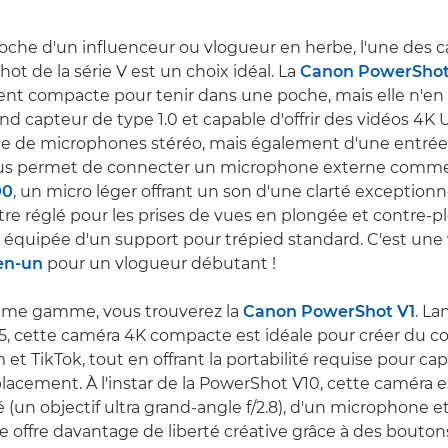
roche d'un influenceur ou vlogueur en herbe, l'une des 
t de la série V est un choix idéal. La
Canon PowerShot
nt compacte pour tenir dans une poche, mais elle n'en
nd capteur de type 1.0 et capable d'offrir des vidéos 4K
pée de microphones stéréo, mais également d'une entr
us permet de connecter un microphone externe comme
00
, un micro léger offrant un son d'une clarté exceptionn
tre réglé pour les prises de vues en plongée et contre-p
équipée d'un support pour trépied standard. C'est une 
-en-un
pour un vlogueur débutant !
me gamme, vous trouverez la
Canon PowerShot V1
. L
5, cette caméra 4K compacte est idéale pour créer du c
et TikTok, tout en offrant la portabilité requise pour ca
acement. À l'instar de la PowerShot V10, cette caméra e
é (un objectif ultra grand-angle f/2.8), d'un microphone e
lle offre davantage de liberté créative grâce à des bouton