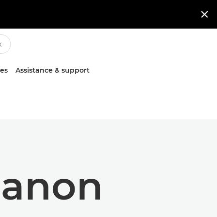

ces
Assistance & support
Canon