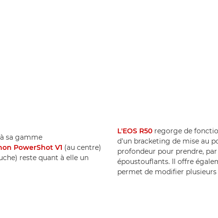
L'EOS R50
regorge de fonction
s à sa gamme
d'un bracketing de mise au po
non PowerShot V1
(au centre)
profondeur pour prendre, par
che) reste quant à elle un
époustouflants. Il offre égal
permet de modifier plusieurs 