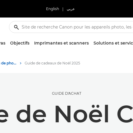
English
|
عربي
ras
Objectifs
Imprimantes et scanners
Solutions et servi
Conseils et techniques de photographie et d'impression
Guide de cadeaux de Noël 2025
GUIDE D'ACHAT
e de Noël 