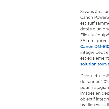
Si vous êtes p
Canon PowerSho
est suffisamme
dotée d'un gra
Elle est équi
3,5 mm qui vo
Canon DM-E1
intégré peut ê
est également 
solution tout
Dans cette mê
de l'année 202
pour Instagram 
images en dépl
objectif intégr
tactile, mais e