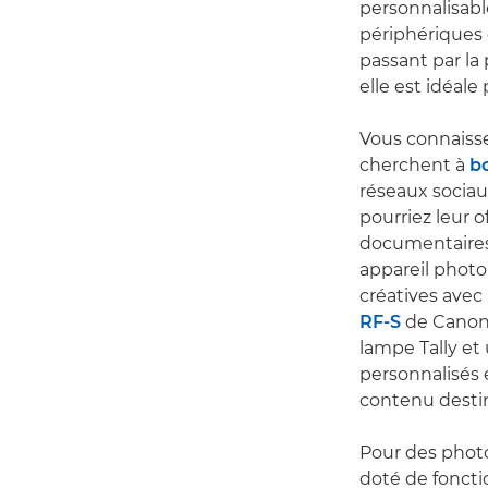
personnalisabl
périphériques e
passant par la 
elle est idéal
Vous connaisse
cherchent à
b
réseaux sociau
pourriez leur o
documentaires
appareil photo
créatives avec
RF-S
de Canon,
lampe Tally et
personnalisés e
contenu destin
Pour des photo
doté de foncti