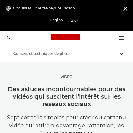
Choisissez un autre pays ou région

English
|
عربي
Canon Logo, back to ho
Conseils et techniques de photographie et d'impression
Bascul
Canon
Trouvez l'inspiration | Conseils de photographie et d'impression et guides de l'acheteur
VIDÉO
Des astuces incontournables pour des
vidéos qui suscitent l'intérêt sur les
réseaux sociaux
Sept conseils simples pour créer du contenu
vidéo qui attirera davantage l'attention, les