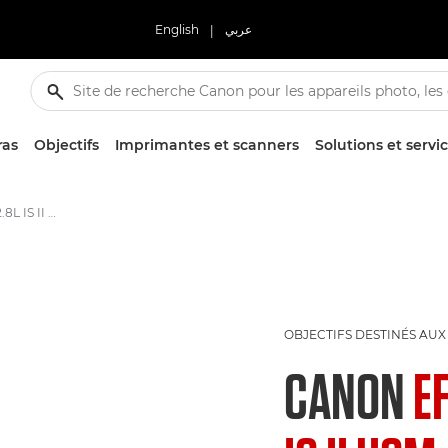
English
|
عربي
ras
Objectifs
Imprimantes et scanners
Solutions et servi
Objectif EF 300mm f/2.8L IS II USM
OBJECTIFS DESTINÉS AUX
CANON
E