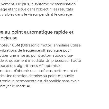
vement. De plus, le système de stabilisation
age étant situé dans l'objectif, les résultats
 visibles dans le viseur pendant le cadrage.
e au point automatique rapide et
encieuse
moteur USM (Ultrasonic motor) annulaire utilise
 vibrations de fréquence ultrasonique pour
ectuer une mise au point automatique ultra-
ide et quasiment inaudible. Un processeur haute
esse et des algorithmes AF optimisés
mettent d'obtenir un autofocus performant et
ide. Une fonction de mise au point manuelle
ctronique permanente est disponible sans avoir
ébrayer le mode AF.