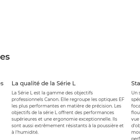
ées
es
La qualité de la Série L
Sta
La Série L est la gamme des objectifs
Un s
professionnels Canon. Elle regroupe les optiques EF
spé
les plus performantes en matière de précision. Les
foca
objectifs de la série L offrent des performances
flou
supérieures et une ergonomie exceptionnelle. Ils
vue 
sont aussi extrêmement résistants à la poussière et
d'o
à l'humidité.
mou
perf