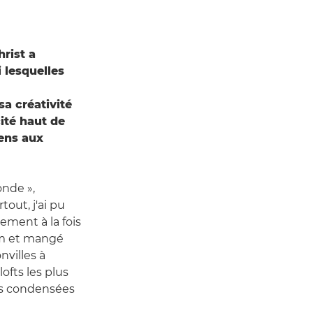
rist a
lesquelles
sa créativité
cité haut de
ens aux
onde »,
out, j'ai pu
ement à la fois
nam et mangé
nvilles à
ofts les plus
es condensées