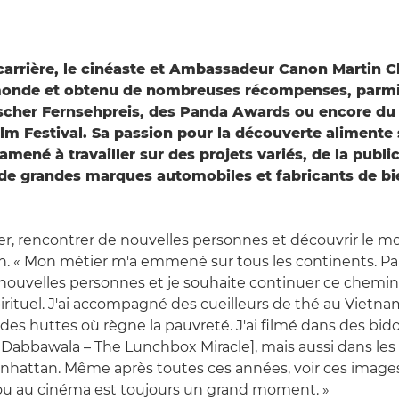
carrière, le cinéaste et Ambassadeur Canon Martin Ch
monde et obtenu de nombreuses récompenses, parmi 
scher Fernsehpreis, des Panda Awards ou encore du
lm Festival. Sa passion pour la découverte alimente 
 amené à travailler sur des projets variés, de la publi
e grandes marques automobiles et fabricants de bi
er, rencontrer de nouvelles personnes et découvrir le m
n. « Mon métier m'a emmené sur tous les continents. Part
nouvelles personnes et je souhaite continuer ce chemin
irituel. J'ai accompagné des cueilleurs de thé au Viet
des huttes où règne la pauvreté. J'ai filmé dans des bido
abbawala – The Lunchbox Miracle], mais aussi dans les l
nhattan. Même après toutes ces années, voir ces imag
n ou au cinéma est toujours un grand moment. »