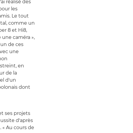
ai réalisé des
pour les
mis. Le tout
ntal, comme un
er 8 et Hi8,
é une caméra »,
l'un de ces
avec une
 mon
streint, en
ur de la
el d'un
polonais dont
et ses projets
ussite d'après
s. « Au cours de