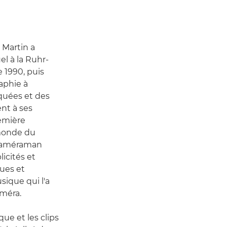
 Martin a
el à la Ruhr-
 1990, puis
aphie à
iquées et des
nt à ses
emière
 monde du
-caméraman
icités et
ues et
sique qui l'a
améra.
que et les clips