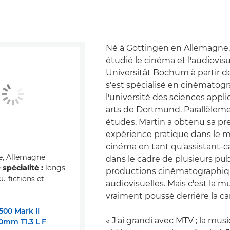
Né à Göttingen en Allemagne,
étudié le cinéma et l'audiovisu
Universität Bochum à partir de
s'est spécialisé en cinématogr
l'université des sciences appl
arts de Dortmund. Parallèleme
études, Martin a obtenu sa pr
expérience pratique dans le
cinéma en tant qu'assistant
, Allemagne
dans le cadre de plusieurs publ
spécialité :
longs
productions cinématographiq
u-fictions et
audiovisuelles. Mais c'est la mu
vraiment poussé derrière la c
00 Mark II
« J'ai grandi avec MTV ; la musi
0mm T1.3 L F