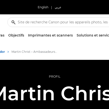
English
|
عربي
ras
Objectifs
Imprimantes et scanners
Solutions et servi
dor
Martin Christ – Ambassadeurs Canon
PROFIL
artin Chri