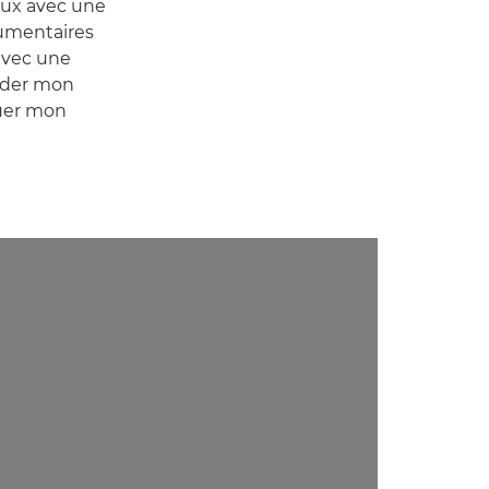
eaux avec une
cumentaires
 avec une
arder mon
uer mon