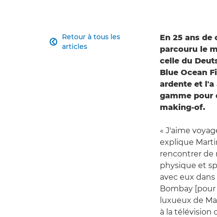
Retour à tous les
En 25 ans de 

articles
parcouru le 
celle du Deut
Blue Ocean Fi
ardente et l'a
gamme pour d
making-of.
« J'aime voyag
explique Marti
rencontrer de 
physique et sp
avec eux dans 
Bombay [pour D
luxueux de Ma
à la télévisio