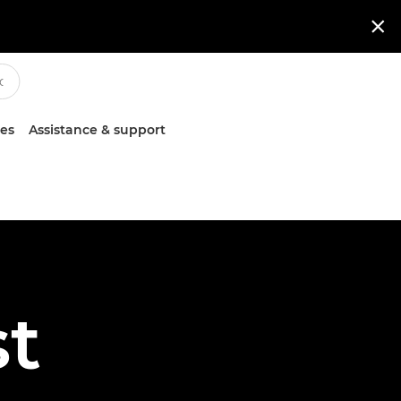

ces
Assistance & support
st