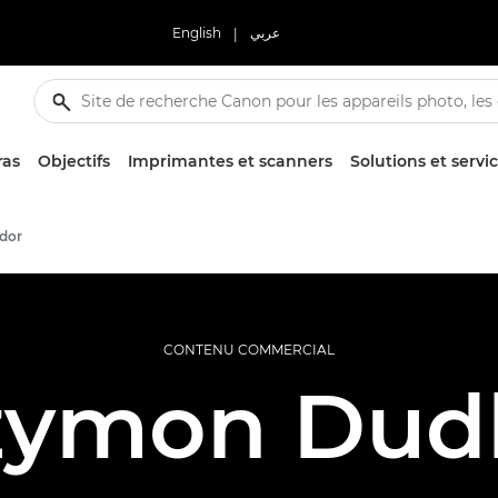
English
|
عربي
ras
Objectifs
Imprimantes et scanners
Solutions et servi
dor
CONTENU COMMERCIAL
zymon Dud