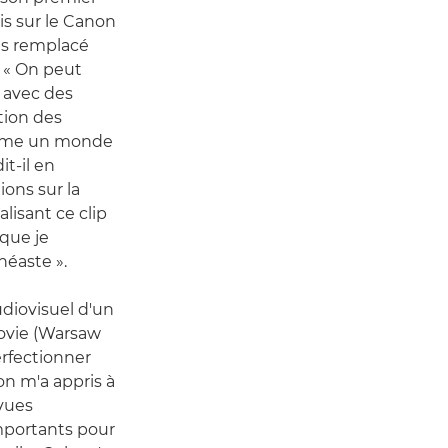
is sur le Canon
is remplacé
. « On peut
 avec des
tion des
comme un monde
it-il en
ons sur la
lisant ce clip
que je
néaste ».
diovisuel d'un
sovie (Warsaw
erfectionner
on m'a appris à
 vues
mportants pour