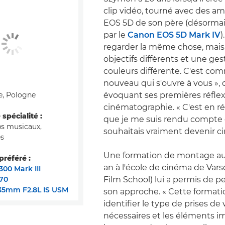
clip vidéo, tourné avec des am
EOS 5D de son père (désorma
par le
Canon EOS 5D Mark IV
)
regarder la même chose, mais
objectifs différents et une ges
couleurs différente. C'est 
nouveau qui s'ouvre à vous », d
e, Pologne
évoquant ses premières réflexi
cinématographie. « C'est en réa
spécialité :
que je me suis rendu compte 
ips musicaux,
souhaitais vraiment devenir ci
s
Une formation de montage au
référé :
an à l'école de cinéma de Var
00 Mark III
70
Film School) lui a permis de p
35mm F2.8L IS USM
son approche. « Cette formati
identifier le type de prises de
nécessaires et les éléments i