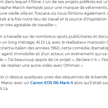
 dans lequel il filme. L'un de ses projets préférés est un
graphe Marcin Kempski pour une marque de vêtements.
ne vieille villa en Toscane où nous filmions également », 
ait à la fois notre lieu de travail et la source d'inspiration
on très agréable de travailler ».
 a travaillé sur de nombreux spots publicitaires et doc
 un long métrage, Al Di Là, avec le réalisateur marocain
néma italien des années 1960, cette comédie dramatiq
 agent immobilier et d'un acteur, un événement qui va 
ie. « J'ai beaucoup appris de ce projet », déclare-t-il. « J'
n de réaliser une autre vidéo avec Othman ».
oir ci-dessus quelques-unes des séquences de la band
 Maroc avec un
Canon EOS R6 Mark II
alors qu'il était s
i Là.