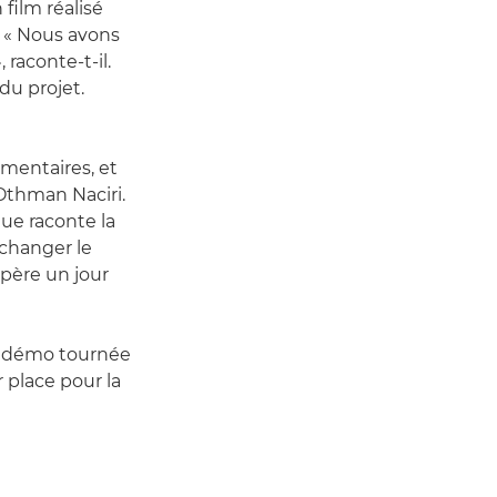
 film réalisé
 « Nous avons
raconte-t-il.
 du projet.
umentaires, et
 Othman Naciri.
ue raconte la
changer le
espère un jour
e démo tournée
ur place pour la