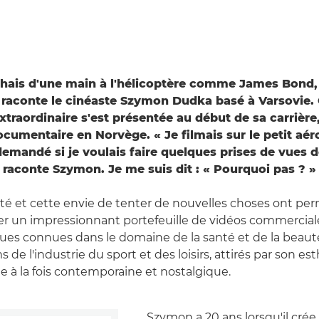
hais d'une main à l'hélicoptère comme James Bond,
raconte le cinéaste Szymon Dudka basé à Varsovie. 
traordinaire s'est présentée au début de sa carrière, 
ocumentaire en Norvège. « Je filmais sur le petit aéro
 demandé si je voulais faire quelques prises de vues 
, raconte Szymon. Je me suis dit : « Pourquoi pas ? »
ité et cette envie de tenter de nouvelles choses ont pe
r un impressionnant portefeuille de vidéos commerciales. 
es connues dans le domaine de la santé et de la beauté
de l'industrie du sport et des loisirs, attirés par son es
 à la fois contemporaine et nostalgique.
Szymon a 20 ans lorsqu'il cré