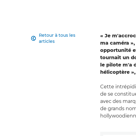
Retour à tous les
« Je m'accroc

articles
ma caméra », 
opportunité ex
tournait un d
le pilote m'a
hélicoptère »
Cette intrépid
de se constitue
avec des marqu
de grands noms 
hollywoodienne