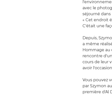
l'environnement
avec le photo
séjourné dans u
« Cet endroit ét
C'était une faç
Depuis, Szymon
a même réalisé
Hommage au ci
rencontre d'un
cours de leur v
avoir l'occasio
Vous pouvez v
par Szymon au
première d'Al D