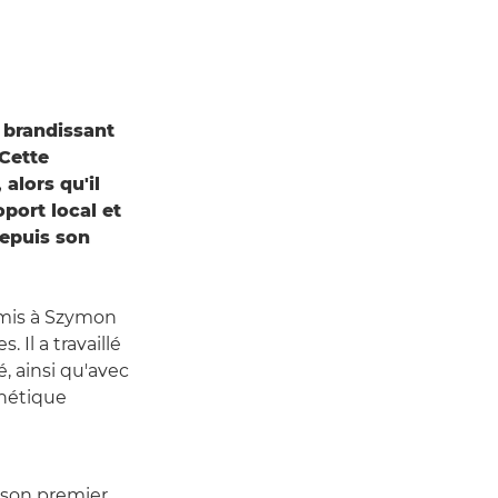
 brandissant
Cette
alors qu'il
port local et
depuis son
rmis à Szymon
Il a travaillé
, ainsi qu'avec
thétique
e son premier