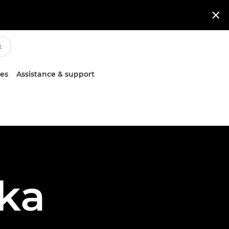

ces
Assistance & support
ka