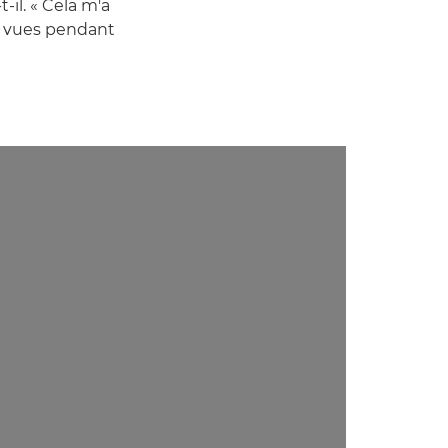
-il. « Cela m'a
de vues pendant