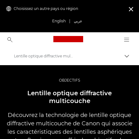
Choisissez un autre pays ou région

English
|
عربي
Canon Logo, back to ho
Lentille optique diffractive multicouche
Bascul
Canon
Vidéo et photographie professionnelles
OBJECTIFS
Banque d'informations : source d'informations sur la photographie
Lentille optique diffractive
multicouche
Découvrez la technologie de lentille optique
diffractive multicouche de Canon qui associe
les caractéristiques des lentilles asphériques