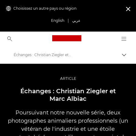
Choisissez un autre pays ou région

English
|
عربي
Canon Logo, back to ho
Échanges : Christian Ziegler et Marc Albiac
Bascul
Canon
Vidéo et photographie professionnelles
ARTICLE
Histoires
Échanges : Christian Ziegler et
Marc Albiac
Poursuivant notre nouvelle série, deux
photographes animaliers professionnels (un
vétéran de l'industrie et une étoile