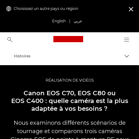
Choisissez un autre pays ou région

English
|
عربي
Canon Logo, back to ho
Histoires
Bascul
Canon
Vidéo et photographie professionnelles
RÉALISATION DE VIDÉOS
Canon EOS C70, EOS C80 ou
EOS C400 : quelle caméra est la plus
adaptée à vos besoins ?
Nous examinons différents scénarios de
tournage et comparons trois caméras