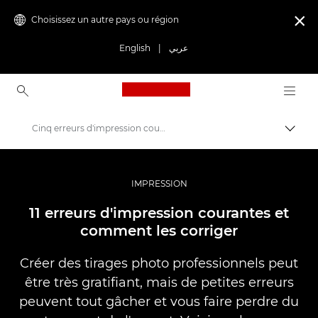
Choisissez un autre pays ou région

English
|
عربي
Canon Logo, back to ho
Cinq erreurs d'impression courantes et comment les éviter
Bascul
Canon
Vidéo et photographie professionnelles
IMPRESSION
Histoires
11 erreurs d'impression courantes et
comment les corriger
Créer des tirages photo professionnels peut
être très gratifiant, mais de petites erreurs
peuvent tout gâcher et vous faire perdre du