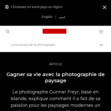
Choisissez un autre pays ou région

English
|
عربي
Canon Logo, back to ho
Le business de la photographie de paysage
Bascul
Canon
Vidéo et photographie professionnelles
ARTICLE
Histoires
Gagner sa vie avec la photographie de
paysage
Le photographe Gunnar Freyr, basé en
Islande, explique comment il a fait de sa
passion pour les paysages modernes un