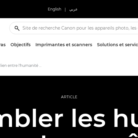
English
|
عربي
ras
Objectifs
Imprimantes et scanners
Solutions et servi
Créer un lien entre l'humanité et la nature grâce à l'impression
ARTICLE
bler les 