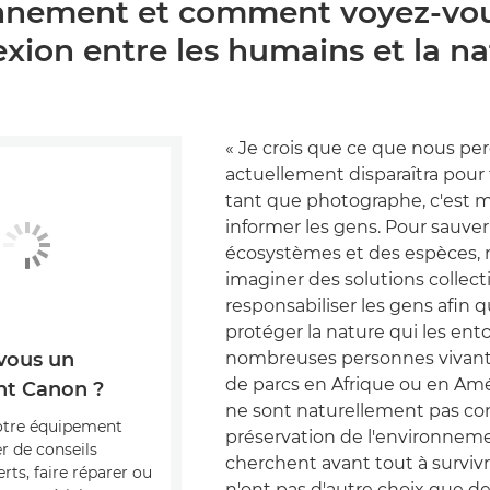
onnement et comment voyez-vou
ion entre les humains et la na
« Je crois que ce que nous pe
actuellement disparaîtra pour 
tant que photographe, c'est 
informer les gens. Pour sauver
écosystèmes et des espèces,
imaginer des solutions collec
responsabiliser les gens afin q
protéger la nature qui les ent
nombreuses personnes vivant
vous un
de parcs en Afrique ou en Am
t Canon ?
ne sont naturellement pas co
otre équipement
préservation de l'environnemen
r de conseils
cherchent avant tout à survivr
erts, faire réparer ou
n'ont pas d'autre choix que de