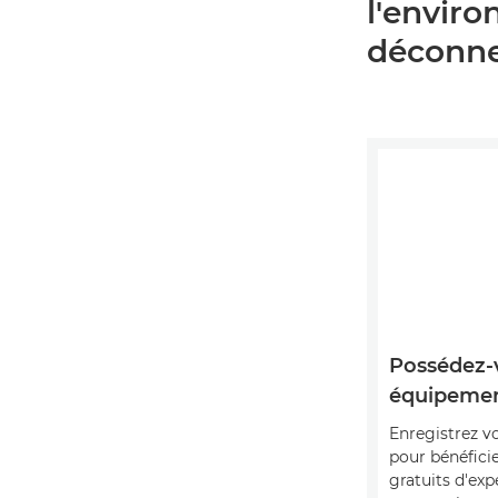
l'envir
déconnex
Possédez-
équipemen
Enregistrez v
pour bénéficie
gratuits d'exp