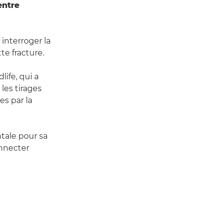
entre
 interroger la
te fracture.
life, qui a
les tirages
es par la
tale pour sa
onnecter