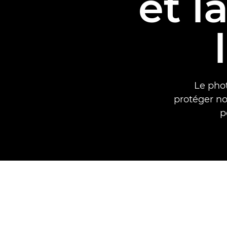
et l
Le phot
protéger no
p