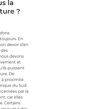
s la
ture ?
rdons
toujours. En
mon devoir d'en
 des
 nous devons
tivement et
u'ils puissent
oure. De
 à proximité
érique du Sud
ncernées par la
t, car elles
e. Certains
 recourir à des