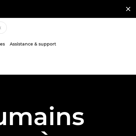

ces
Assistance & support
humains