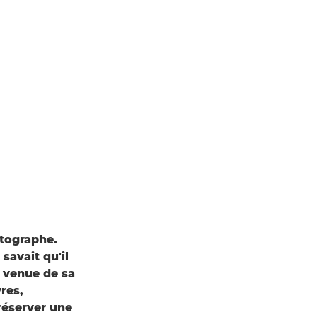
otographe.
savait qu'il
t venue de sa
res,
réserver une