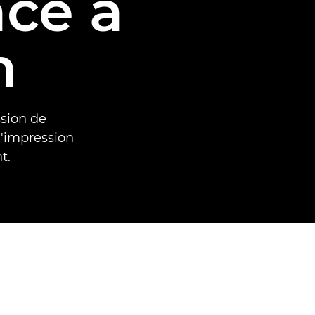
âce à
n
ssion de
l'impression
t.