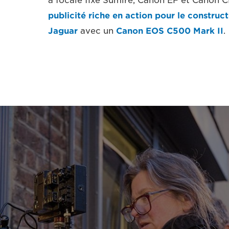
à focale fixe Sumire, Canon EF et Canon 
publicité riche en action pour le construc
Jaguar
avec un
Canon EOS C500 Mark II
.