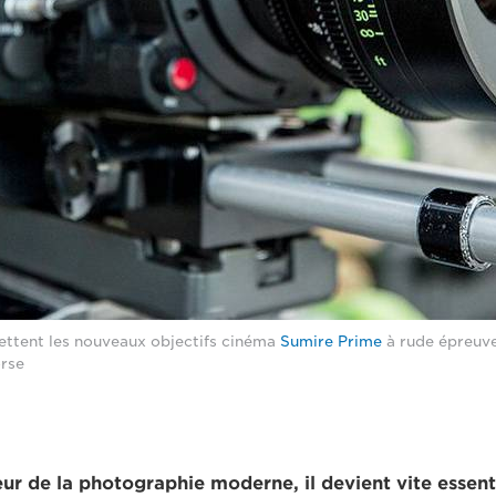
ettent les nouveaux objectifs cinéma
Sumire Prime
à rude épreuve
rse
eur de la photographie moderne, il devient vite essent