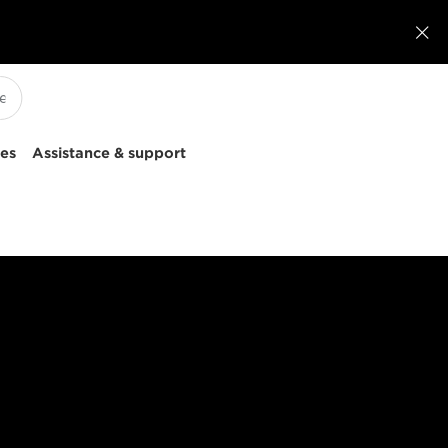

ces
Assistance & support