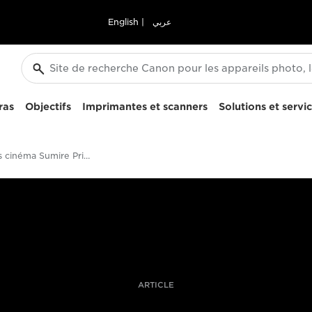
English
|
عربي
ras
Objectifs
Imprimantes et scanners
Solutions et servi
Objectifs cinéma Sumire Prime sur les tournages
ARTICLE