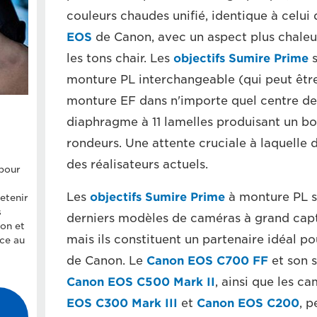
couleurs chaudes unifié, identique à celui
EOS
de Canon, avec un aspect plus chaleu
les tons chair. Les
objectifs Sumire Prime
s
monture PL interchangeable (qui peut êtr
monture EF dans n'importe quel centre de 
diaphragme à 11 lamelles produisant un bo
rondeurs. Une attente cruciale à laquelle 
des réalisateurs actuels.
pour
Les
objectifs Sumire Prime
à monture PL so
retenir
s
derniers modèles de caméras à grand capte
on et
mais ils constituent un partenaire idéal 
âce au
de Canon. Le
Canon EOS C700 FF
et son s
Canon EOS C500 Mark II
, ainsi que les 
EOS C300 Mark III
et
Canon EOS C200
, 