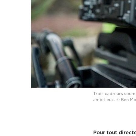
Trois cadreurs soum
ambitieux. © Ben Mo
Pour tout direct