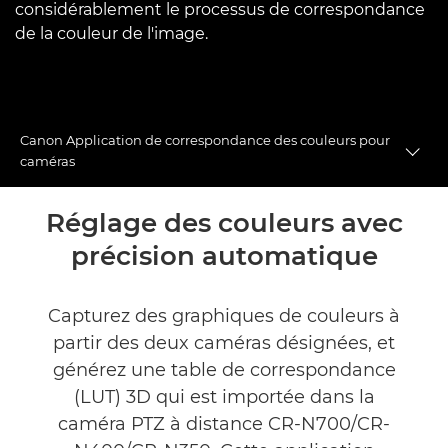
considérablement le processus de correspondance
de la couleur de l'image.
Canon Application de correspondance des couleurs pour
Togg
caméras
Présentation
Réglage des couleurs avec
précision automatique
Caractéristiques
Capturez des graphiques de couleurs à
partir des deux caméras désignées, et
générez une table de correspondance
(LUT) 3D qui est importée dans la
caméra PTZ à distance CR-N700/CR-