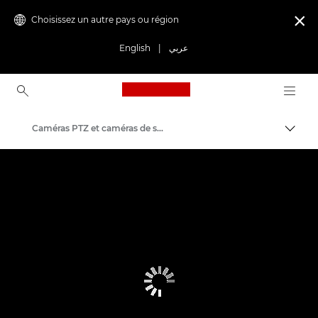
Choisissez un autre pays ou région

English
|
عربي
Canon Logo, back to ho
Caméras PTZ et caméras de surveillance à distance
Bascul
Canon