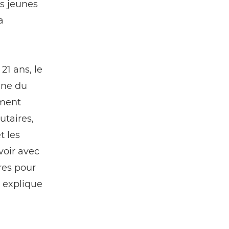
es jeunes
a
1 ans, le
ine du
ement
utaires,
t les
voir avec
res pour
, explique