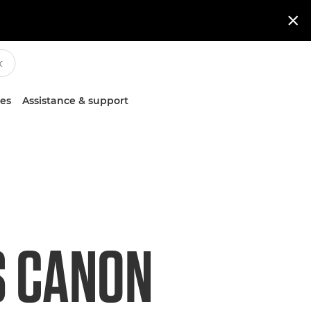

ces
Assistance & support
S CANON