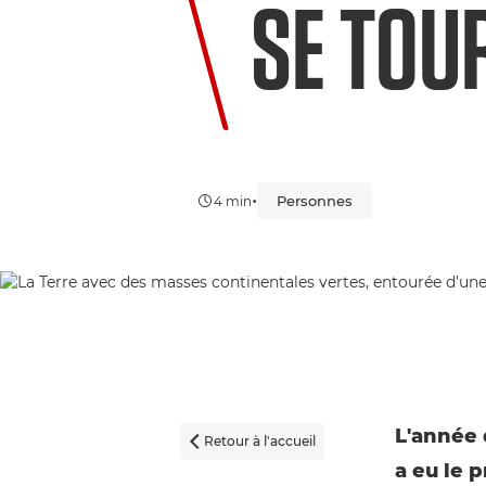
SE TOU
•
Personnes
4 min
L'année 
Retour à l'accueil

a eu le 