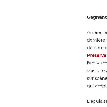
Gagnante
Amara, la
dernière 
de demand
Preserve
l'activis
suis une 
sur scène
qui ampli
Depuis sa