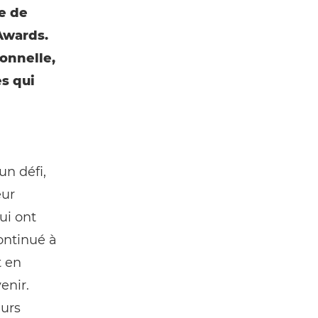
e de
Awards.
ionnelle,
s qui
un défi,
eur
ui ont
continué à
t en
enir.
eurs