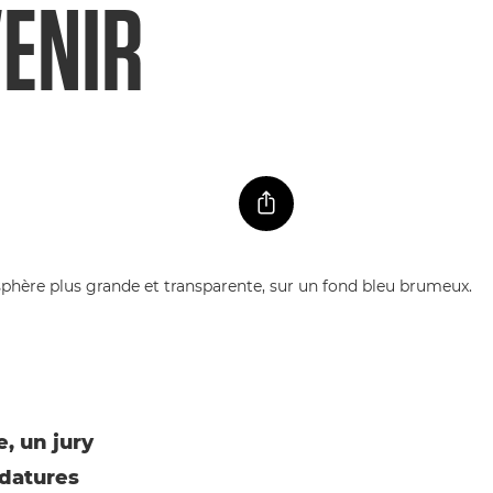
VENIR
, un jury
idatures