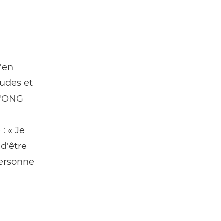
'en
tudes et
 l'ONG
: « Je
 d'être
 personne