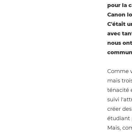
pour la 
Canon lo
C'était 
avec tan
nous ont
communau
Comme vou
mais troi
ténacité 
suivi l'a
créer de
étudiant 
Mais, com