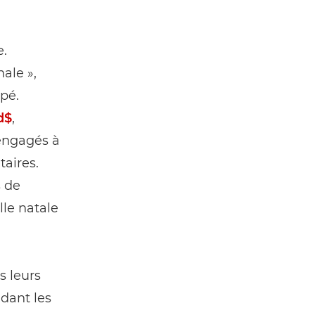
e.
ale »,
upé.
d$
,
 engagés à
aires.
s de
lle natale
s leurs
dant les