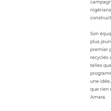
campagn
nigérians 
construct
Son équip
plus jeun
premier p
recyclés 
telles qu
programme
une idée,
que rien 
Amara.