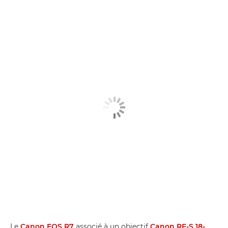
Le
Canon EOS R7
associé à un objectif
Canon RF-S 18-