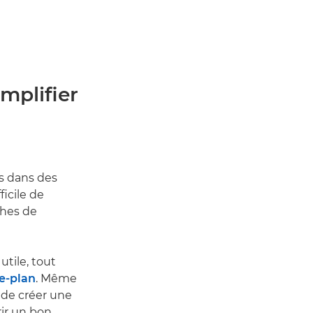
mplifier
os dans des
ficile de
ches de
utile, tout
re-plan
. Même
 de créer une
rir un bon