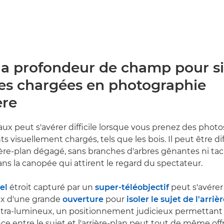
 la profondeur de champ pour si
nes chargées en photographie
ère
maux peut s'avérer difficile lorsque vous prenez des phot
visuellement chargés, tels que les bois. Il peut être dif
ière-plan dégagé, sans branches d'arbres gênantes ni ta
ans la canopée qui attirent le regard du spectateur.
el
étroit capturé par un
super-téléobjectif
peut s'avérer 
x d'une grande
ouverture
pour
isoler le sujet de l'arriè
ultra-lumineux, un positionnement judicieux permettant
ce entre le sujet et l'arrière-plan peut tout de même off