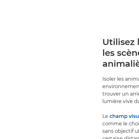
Utilisez
les scè
animali
Isoler les ani
environnements 
trouver un arr
lumière vive d
Le
champ visu
comme le choi
sans objectif 
certaine distan