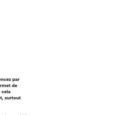
encez par
ermet de
 cela
, surtout