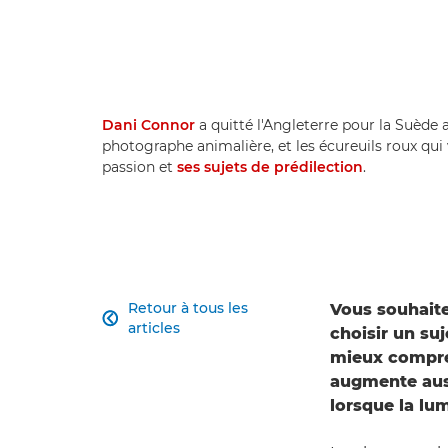
Dani Connor
a quitté l'Angleterre pour la Suède a
photographe animalière, et les écureuils roux qui 
passion et
ses sujets de prédilection
.
Retour à tous les
Vous souhait

articles
choisir un su
mieux compre
augmente aus
lorsque la lu