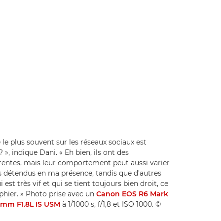
le plus souvent sur les réseaux sociaux est
», indique Dani. « Eh bien, ils ont des
érentes, mais leur comportement peut aussi varier
s détendus en ma présence, tandis que d'autres
 est très vif et qui se tient toujours bien droit, ce
phier. » Photo prise avec un
Canon EOS R6 Mark
5mm F1.8L IS USM
à 1/1000 s, f/1,8 et ISO 1000. ©