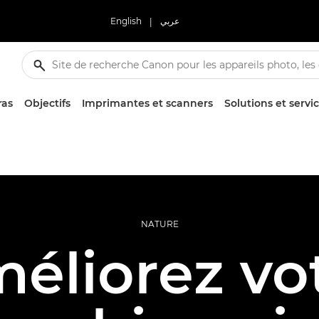
English
|
عربي
ras
Objectifs
Imprimantes et scanners
Solutions et servi
NATURE
éliorez vo