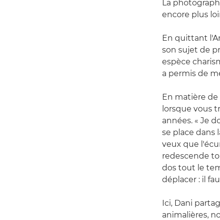
La photograph
encore plus loi
En quittant l'
son sujet de pr
espèce charism
a permis de me
En matière de 
lorsque vous t
années. « Je d
se place dans l
veux que l'écur
redescende tou
dos tout le tem
déplacer : il fa
Ici, Dani part
animalières, n