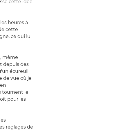
ssé cette idée
bles heures à
de cette
ne, ce qui lui
le, même
nt depuis des
u'un écureuil
se de vue où je
 en
s tournent le
oit pour les
ies
les réglages de