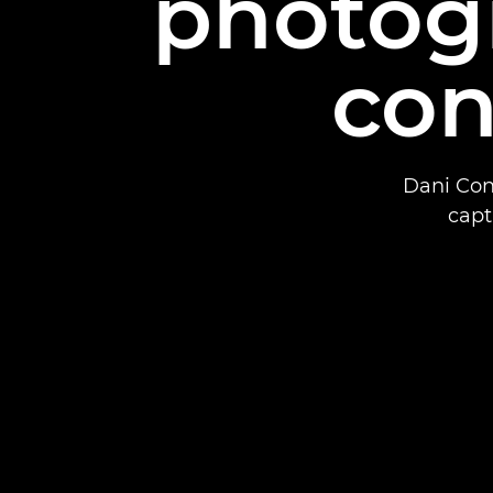
photogr
con
Dani Con
capt