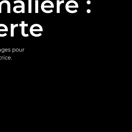
alière :
erte
ages pour
rice.