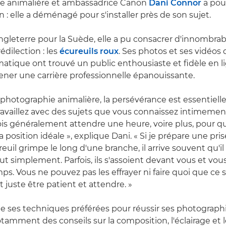
e animalière et ambassadrice Canon
Dani Connor
a pou
n : elle a déménagé pour s'installer près de son sujet.
Angleterre pour la Suède, elle a pu consacrer d'innombra
édilection : les
écureuils roux
. Ses photos et ses vidéos 
atique ont trouvé un public enthousiaste et fidèle en lig
ner une carrière professionnelle épanouissante.
photographie animalière, la persévérance est essentiel
ravaillez avec des sujets que vous connaissez intimeme
ois généralement attendre une heure, voire plus, pour q
a position idéale », explique Dani. « Si je prépare une pri
euil grimpe le long d'une branche, il arrive souvent qu'il
t simplement. Parfois, ils s'assoient devant vous et vou
ps. Vous ne pouvez pas les effrayer ni faire quoi que ce s
ut juste être patient et attendre. »
age ses techniques préférées pour réussir ses photograph
otamment des conseils sur la composition, l'éclairage et 